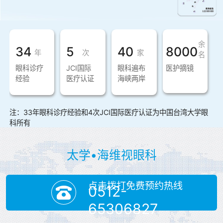
余
34
5
40
8000
年
次
家
名
眼科诊疗
JCI国际
眼科遍布
医护摘镜
经验
医疗认证
海峡两岸
注：33年眼科诊疗经验和4次JCI国际医疗认证为中国台湾大学眼
科所有
太学•海维视眼科
点击拨打免费预约热线
0512-
65306827