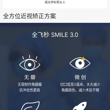
视光学科带头人
全方位近视矫正方案
全飞秒 SMILE 3.0
无 瓣
微 创
无需制作角膜瓣
切口低至2毫米，大大减少
抗冲击性更高
角膜损伤，减少术后干眼