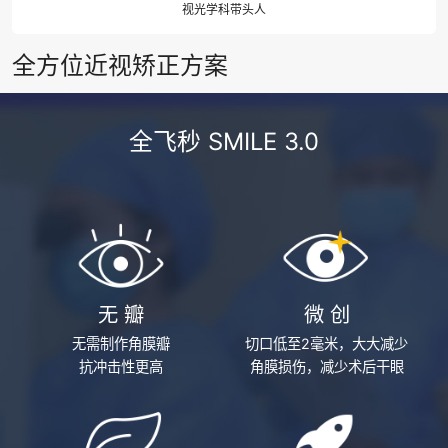
视光学科带头人
全方位近视矫正方案
全飞秒 SMILE 3.0
无 瓣
微 创
无需制作角膜瓣
切口低至2毫米，大大减少
抗冲击性更高
角膜损伤，减少术后干眼