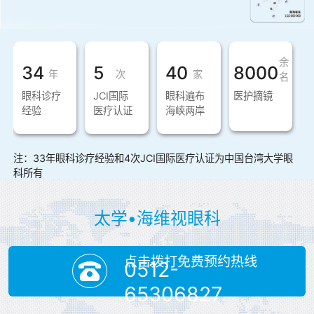
余
34
5
40
8000
年
次
家
名
眼科诊疗
JCI国际
眼科遍布
医护摘镜
经验
医疗认证
海峡两岸
注：33年眼科诊疗经验和4次JCI国际医疗认证为中国台湾大学眼
科所有
太学•海维视眼科
点击拨打免费预约热线
0512-
65306827