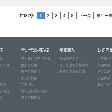
共137条
1
2
3
4
5
下一页
最后一
障
青少年近视防控
专家团队
认识海
障
青少年近视防控危机
近视激光专家
太学海维
的风险
角膜塑形镜
青少年近视防控专家
集团特色
医学验光配镜
老花近视激光专家
医院活动
小儿斜弱视
安全体系
流程
专家团队
联系我们
学眼科
为何选择太学眼科
Q
常见问题FAQ