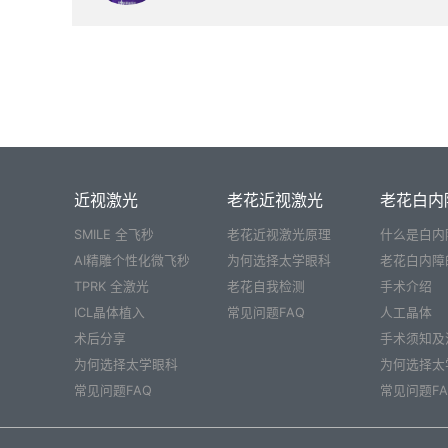
近视激光
老花近视激光
老花白内
SMILE 全飞秒
老花近视激光原理
什么是白内
AI精雕个性化微飞秒
为何选择太学眼科
老花白内障
TPRK 全激光
老花自我检测
手术介绍
ICL晶体植入
常见问题FAQ
人工晶体
术后分享
手术须知及
为何选择太学眼科
为何选择太
常见问题FAQ
常见问题FA