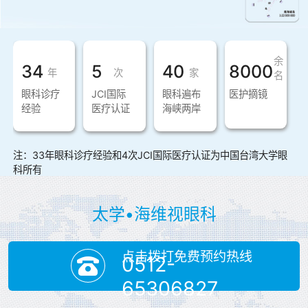
余
34
5
40
8000
年
次
家
名
眼科诊疗
JCI国际
眼科遍布
医护摘镜
经验
医疗认证
海峡两岸
注：33年眼科诊疗经验和4次JCI国际医疗认证为中国台湾大学眼
科所有
太学•海维视眼科
点击拨打免费预约热线
0512-
65306827