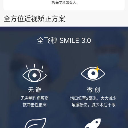
视光学科带头人
全方位近视矫正方案
全飞秒 SMILE 3.0
无 瓣
微 创
无需制作角膜瓣
切口低至2毫米，大大减少
抗冲击性更高
角膜损伤，减少术后干眼