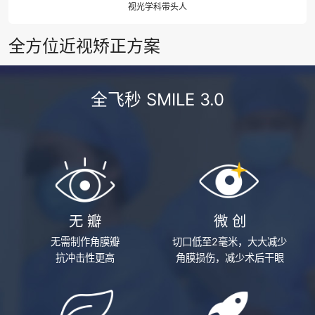
视光学科带头人
全方位近视矫正方案
全飞秒 SMILE 3.0
无 瓣
微 创
无需制作角膜瓣
切口低至2毫米，大大减少
抗冲击性更高
角膜损伤，减少术后干眼