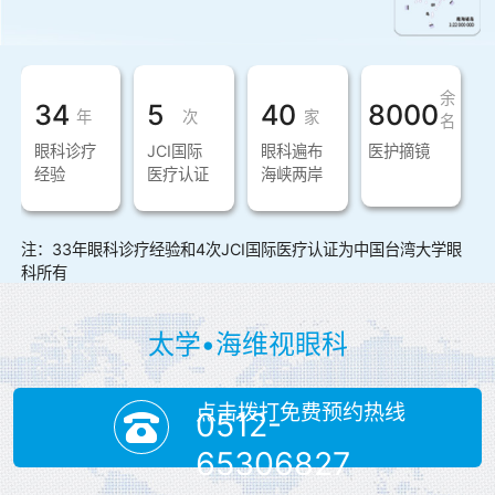
余
34
5
40
8000
年
次
家
名
眼科诊疗
JCI国际
眼科遍布
医护摘镜
经验
医疗认证
海峡两岸
注：33年眼科诊疗经验和4次JCI国际医疗认证为中国台湾大学眼
科所有
太学•海维视眼科
点击拨打免费预约热线
0512-
65306827